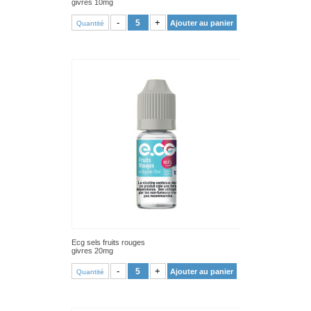
givres 10mg
VOIR PRODUIT
-
+
Ajouter au panier
Quantité
Ecg sels fruits rouges
givres 20mg
VOIR PRODUIT
-
+
Ajouter au panier
Quantité