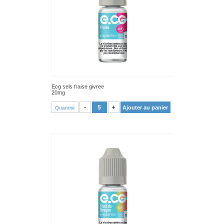
Ecg sels fraise givree
20mg
VOIR PRODUIT
-
+
Ajouter au panier
Quantité