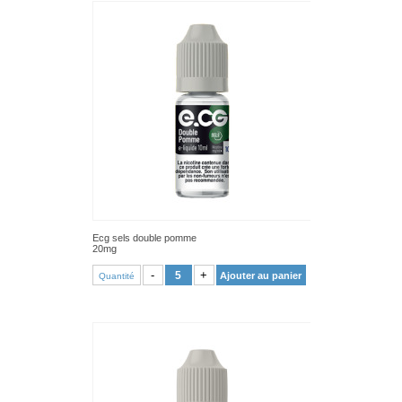
Ecg sels double pomme
20mg
VOIR PRODUIT
-
+
Ajouter au panier
Quantité