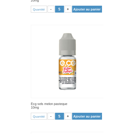
20mg
VOIR PRODUIT
-
+
Ajouter au panier
Quantité
Ecg sels melon pasteque
10mg
VOIR PRODUIT
-
+
Ajouter au panier
Quantité