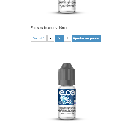
Ecg sels blueberry 10mg
VOIR PRODUIT
-
+
Ajouter au panier
Quantité