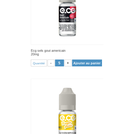
Ecg sels gout americain
20mg
VOIR PRODUIT
-
+
Ajouter au panier
Quantité