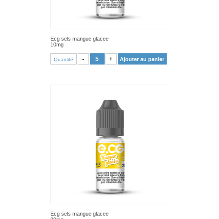
Ecg sels mangue glacee
10mg
VOIR PRODUIT
-
+
Ajouter au panier
Quantité
Ecg sels mangue glacee