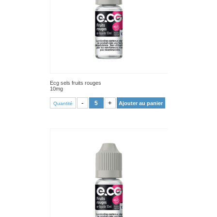
Ecg sels fruits rouges
10mg
VOIR PRODUIT
-
+
Ajouter au panier
Quantité