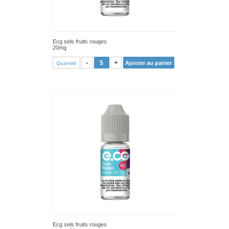
Ecg sels fruits rouges
20mg
VOIR PRODUIT
-
+
Ajouter au panier
Quantité
Ecg sels fruits rouges