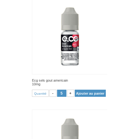
Ecg sels gout americain
10mg
VOIR PRODUIT
-
+
Ajouter au panier
Quantité