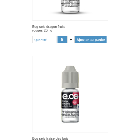
Ecg sels dragon fruits
rouges 20mg
VOIR PRODUIT
-
+
Ajouter au panier
Quantité
Ecg sels fraise des bois