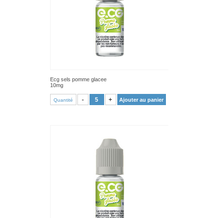
Ecg sels pomme glacee
10mg
VOIR PRODUIT
-
+
Ajouter au panier
Quantité