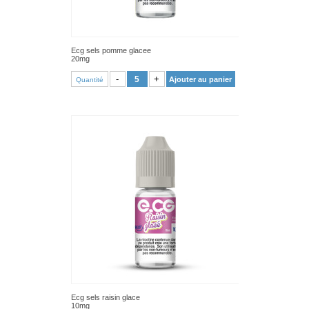
Ecg sels pomme glacee
20mg
VOIR PRODUIT
-
+
Ajouter au panier
Quantité
Ecg sels raisin glace
10mg