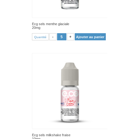
Ecg sels menthe glaciale
20mg
VOIR PRODUIT
-
+
Ajouter au panier
Quantité
Ecg sels milkshake fraise
10mg