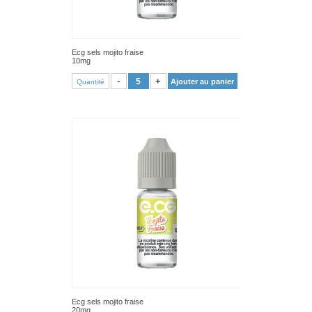
Ecg sels mojito fraise
10mg
VOIR PRODUIT
-
+
Ajouter au panier
Quantité
Ecg sels mojito fraise
20mg