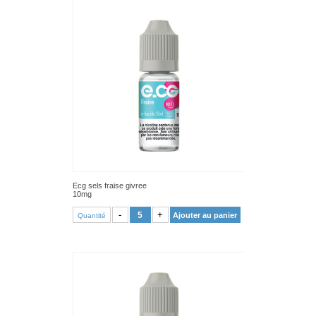
Ecg sels fraise givree
10mg
VOIR PRODUIT
-
+
Ajouter au panier
Quantité