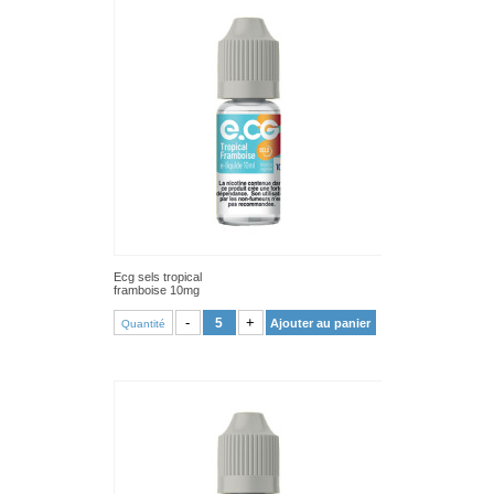
Ecg sels tropical
framboise 10mg
VOIR PRODUIT
-
+
Ajouter au panier
Quantité