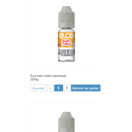
Ecg sels melon pasteque
20mg
VOIR PRODUIT
-
+
Ajouter au panier
Quantité