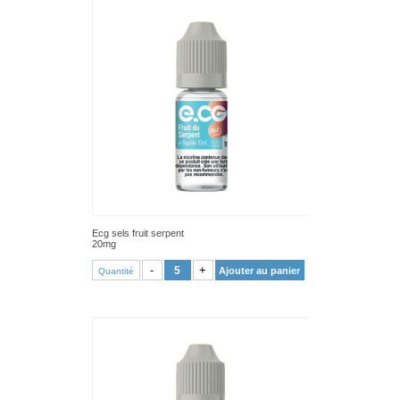
Ecg sels fruit serpent
20mg
VOIR PRODUIT
-
+
Ajouter au panier
Quantité