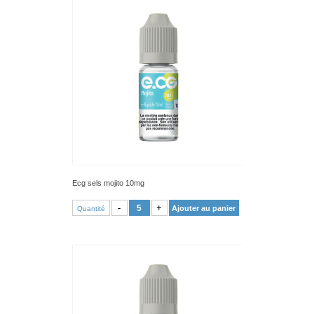
Ecg sels mojito 10mg
VOIR PRODUIT
-
+
Ajouter au panier
Quantité