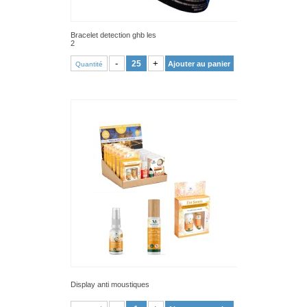
Bracelet detection ghb les
2
VOIR PRODUIT
-
+
Ajouter au panier
Quantité
Display anti moustiques
VOIR PRODUIT