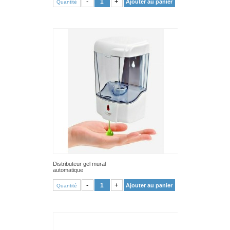
-
+
Ajouter au panier
Quantité
Distributeur gel mural
automatique
VOIR PRODUIT
-
+
Ajouter au panier
Quantité