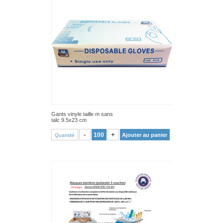
Gants vinyle taille m sans
talc 9.5x23 cm
VOIR PRODUIT
-
+
Ajouter au panier
Quantité