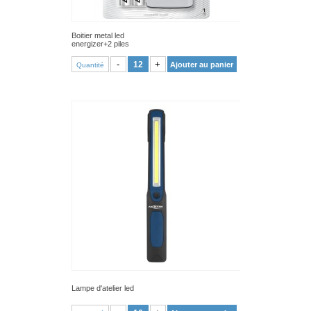
Boitier metal led
energizer+2 piles
VOIR PRODUIT
-
+
Ajouter au panier
Quantité
Lampe d'atelier led
VOIR PRODUIT