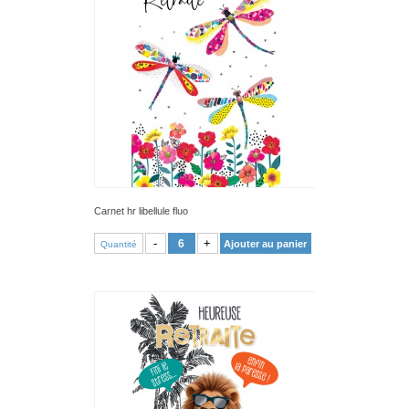
Carnet hr libellule fluo
VOIR PRODUIT
-
+
Ajouter au panier
Quantité