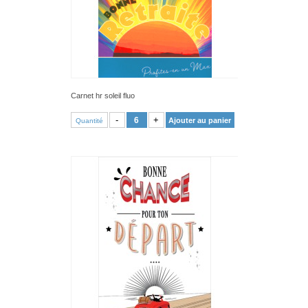
Carnet hr soleil fluo
VOIR PRODUIT
-
+
Ajouter au panier
Quantité