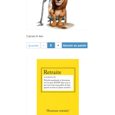
Carnet hr lion
VOIR PRODUIT
-
+
Ajouter au panier
Quantité