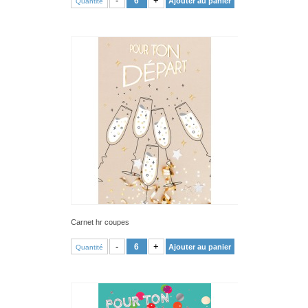
-
+
Ajouter au panier
Quantité
Carnet hr coupes
VOIR PRODUIT
-
+
Ajouter au panier
Quantité