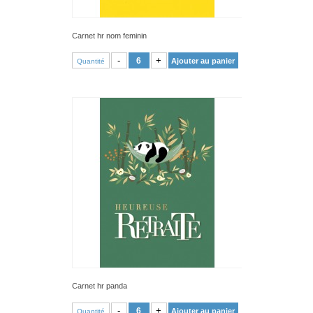
Carnet hr nom feminin
VOIR PRODUIT
-
+
Ajouter au panier
Quantité
Carnet hr panda
VOIR PRODUIT
-
+
Ajouter au panier
Quantité