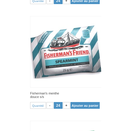
-
+
Ajouter au panier
Quantité
Fisherman's menthe
douce s/s
VOIR PRODUIT
-
+
Ajouter au panier
Quantité