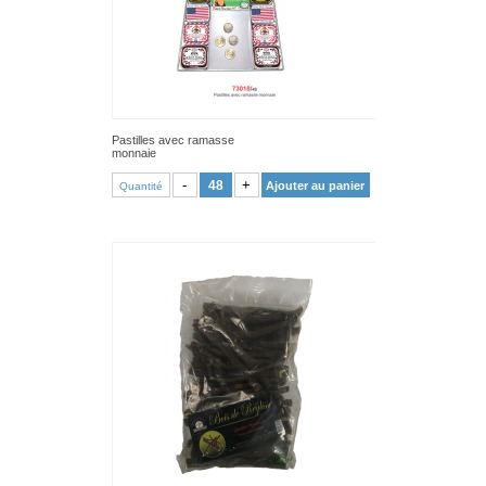
Pastilles avec ramasse
monnaie
VOIR PRODUIT
-
+
Ajouter au panier
Quantité