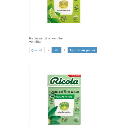
Ricola s/s citron vert/the
vert 50g
VOIR PRODUIT
-
+
Ajouter au panier
Quantité