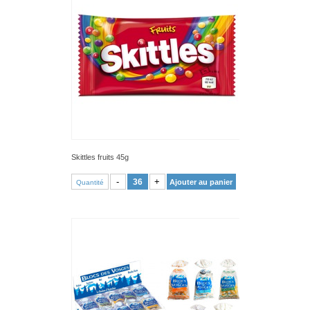
Skittles fruits 45g
VOIR PRODUIT
-
+
Ajouter au panier
Quantité