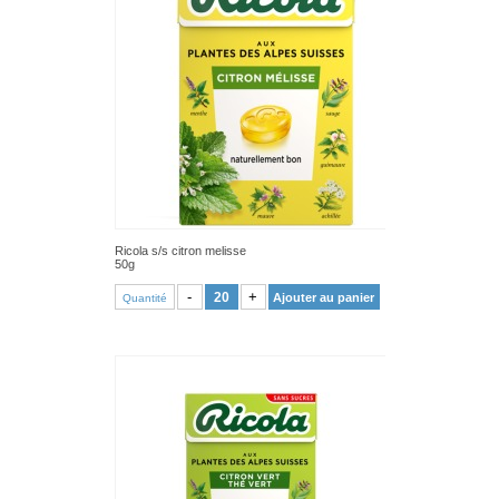
Ricola s/s citron melisse
50g
VOIR PRODUIT
-
+
Ajouter au panier
Quantité