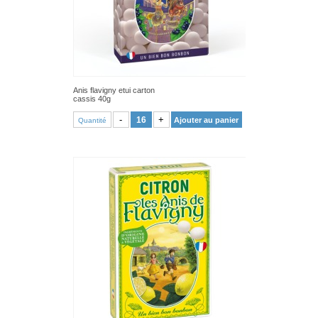
Anis flavigny etui carton
cassis 40g
VOIR PRODUIT
-
+
Ajouter au panier
Quantité