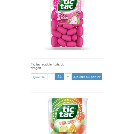
Tic tac acidule fruits du
dragon
VOIR PRODUIT
-
+
Ajouter au panier
Quantité