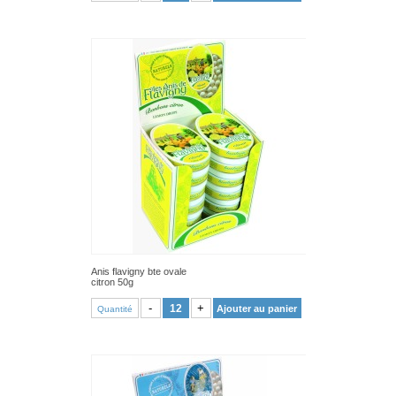
Anis flavigny bte ovale
citron 50g
VOIR PRODUIT
-
+
Ajouter au panier
Quantité