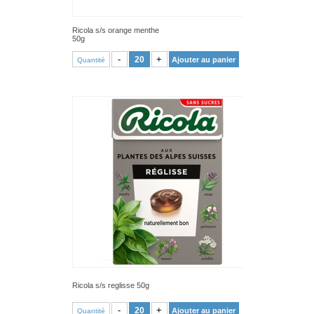
Ricola s/s orange menthe
50g
VOIR PRODUIT
-
+
Ajouter au panier
Quantité
Ricola s/s reglisse 50g
VOIR PRODUIT
-
+
Ajouter au panier
Quantité