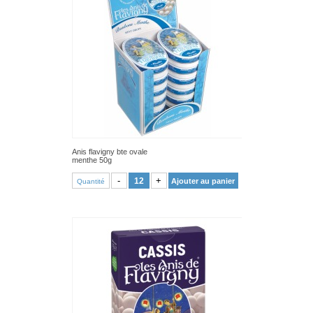
Anis flavigny bte ovale
menthe 50g
VOIR PRODUIT
-
+
Ajouter au panier
Quantité