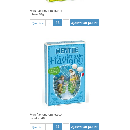
Anis flavigny etui carton
citron 40g
VOIR PRODUIT
-
+
Ajouter au panier
Quantité
Anis flavigny etui carton
menthe 40g
VOIR PRODUIT
-
+
Ajouter au panier
Quantité