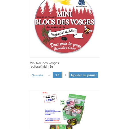
Mini bloc des vosges
reglisse/miel 43g
VOIR PRODUIT
-
+
Ajouter au panier
Quantité