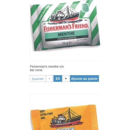
Fisherman's menthe s/s
bte verte
VOIR PRODUIT
-
+
Ajouter au panier
Quantité