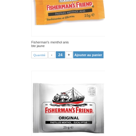
Fisherman's menthol anis
bte jaune
VOIR PRODUIT
-
+
Ajouter au panier
Quantité