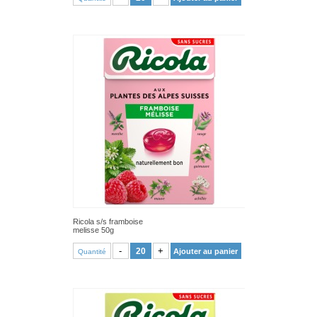
Ricola s/s framboise
melisse 50g
VOIR PRODUIT
-
+
Ajouter au panier
Quantité