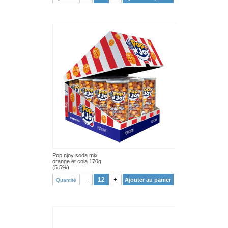
Pop njoy soda mix
orange et cola 170g
(5.5%)
VOIR PRODUIT
-
+
Ajouter au panier
Quantité