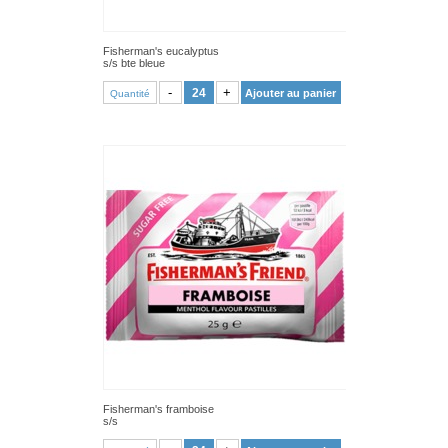
Fisherman's eucalyptus
s/s bte bleue
VOIR PRODUIT
-
+
Ajouter au panier
Quantité
Fisherman's framboise
s/s
VOIR PRODUIT