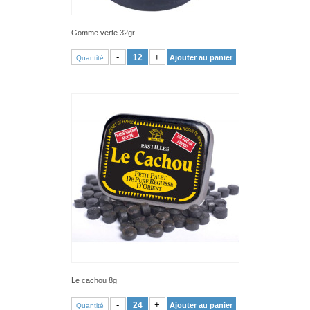
Gomme verte 32gr
VOIR PRODUIT
-
+
Ajouter au panier
Quantité
Le cachou 8g
VOIR PRODUIT
-
+
Ajouter au panier
Quantité