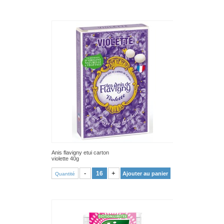
Anis flavigny etui carton
violette 40g
VOIR PRODUIT
-
+
Ajouter au panier
Quantité