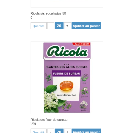
Ricola s/s eucalyptus 50
g
VOIR PRODUIT
-
+
Ajouter au panier
Quantité
Ricola s/s fleur de sureau
50g
VOIR PRODUIT
-
+
Ajouter au panier
Quantité