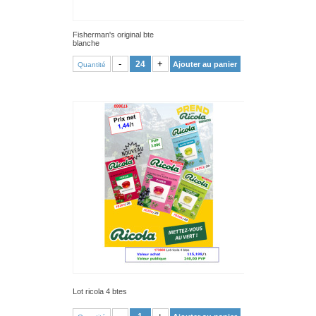
Fisherman's original bte
blanche
VOIR PRODUIT
-
+
Ajouter au panier
Quantité
Lot ricola 4 btes
VOIR PRODUIT